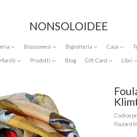
NONSOLOIDEE
eria
Biocosmesi
Bigiotteria
Casa
T
Marchi
Prodotti
Blog
Gift Card
Libri
Foul
Klimt
Codice p
Foulard i