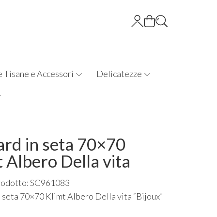
e Tisane e Accessori
Delicatezze
ard in seta 70×70
 Albero Della vita
rodotto: SC961083
n seta 70×70 Klimt Albero Della vita “Bijoux”