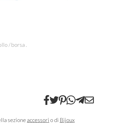
lo / borsa .
ella sezione
accessori
o di
Bijoux