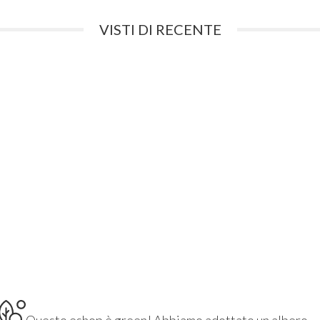
VISTI DI RECENTE
Questo eshop è green! Abbiamo adottato un albero