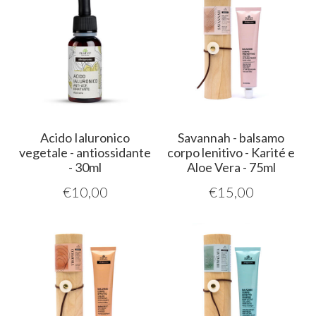
Acido Ialuronico
Savannah - balsamo
vegetale - antiossidante
corpo lenitivo - Karité e
- 30ml
Aloe Vera - 75ml
€
10,00
€
15,00