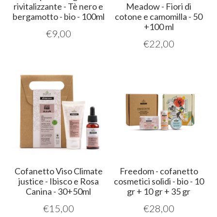
rivitalizzante - Tè nero e
Meadow - Fiori di
bergamotto - bio - 100ml
cotone e camomilla - 50
+100 ml
€
9,00
€
22,00
Cofanetto Viso Climate
Freedom - cofanetto
justice - Ibisco e Rosa
cosmetici solidi - bio - 10
Canina - 30+50ml
gr + 10 gr + 35 gr
€
15,00
€
28,00