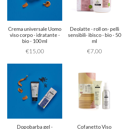
Crema universale Uomo
Deolatte - roll on- pelli
viso corpo - idratante -
sensibili- ibisco - bio - 50
bio - 100 ml
ml
€
15,00
€
7,00
Dopobarba gel -
Cofanetto Viso