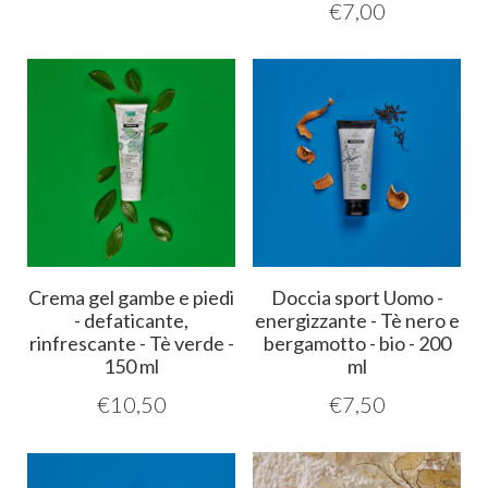
€
7,00
Crema gel gambe e piedi
Doccia sport Uomo -
- defaticante,
energizzante - Tè nero e
rinfrescante - Tè verde -
bergamotto - bio - 200
150 ml
ml
€
10,50
€
7,50