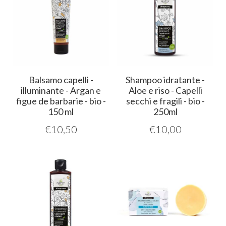
Balsamo capelli -
Shampoo idratante -
illuminante - Argan e
Aloe e riso - Capelli
figue de barbarie - bio -
secchi e fragili - bio -
150 ml
250ml
€
10,50
€
10,00