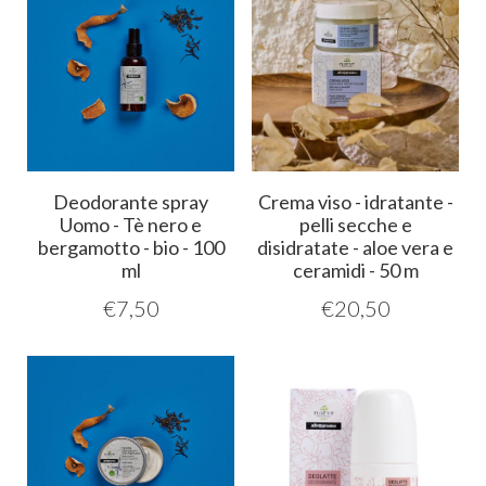
Deodorante spray
Crema viso - idratante -
Uomo - Tè nero e
pelli secche e
bergamotto - bio - 100
disidratate - aloe vera e
ml
ceramidi - 50 m
€
7,50
€
20,50