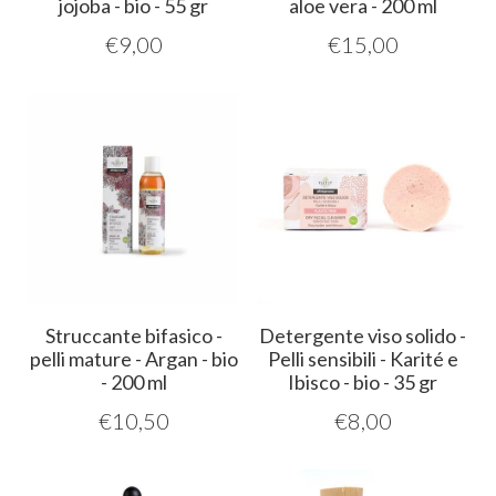
jojoba - bio - 55 gr
aloe vera - 200 ml
€
9,00
€
15,00
Struccante bifasico -
Detergente viso solido -
pelli mature - Argan - bio
Pelli sensibili - Karité e
- 200 ml
Ibisco - bio - 35 gr
€
10,50
€
8,00