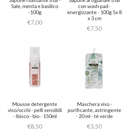
Sapone rilassante thai -
Sapone artigianale thai
Sale, menta e basilico
con wash pad -
-100g
energizzante - 100g 5x 8
x 3 cm
€
7,00
€
7,50
Mousse detergente
Maschera viso -
viso/occhi - pelli sensibili
purificante, astringente
- Ibisco - bio - 150ml
- 20 ml - tè verde
€
8,50
€
3,50