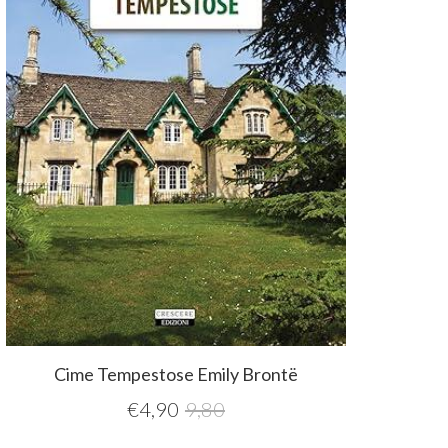
Cime Tempestose Emily Brontë
€
4,90
9,80