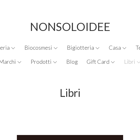
NONSOLOIDEE
eria
Biocosmesi
Bigiotteria
Casa
T
Marchi
Prodotti
Blog
Gift Card
Libri
Libri