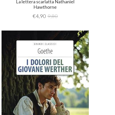
La lettera scarlatta Nathaniel
Hawthorne
€
4,90
9,80