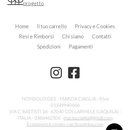
progetto
Home
Il tuo carrello
Privacy e Cookies
Resi e Rimborsi
Chi siamo
Contatti
Spedizioni
Pagamenti
NONSOLOIDEE - MARZIA CIAGLIA - P.Iva
01349940666
VIA C. BATTISTI 16 - 67040 COLLARMELE (L'AQUILA) -
ITALIA - 3386462506 -
marzia.ciaglia@gmail.com
Ecommerce creato con
Scontrino.com