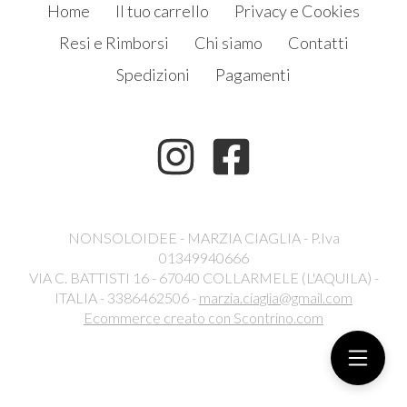
Home
Il tuo carrello
Privacy e Cookies
Resi e Rimborsi
Chi siamo
Contatti
Spedizioni
Pagamenti
NONSOLOIDEE - MARZIA CIAGLIA - P.Iva
01349940666
VIA C. BATTISTI 16 - 67040 COLLARMELE (L'AQUILA) -
ITALIA - 3386462506 -
marzia.ciaglia@gmail.com
Ecommerce creato con
Scontrino.com