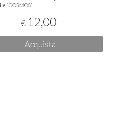
le “
COSMOS
”
12,00
€
Acquista