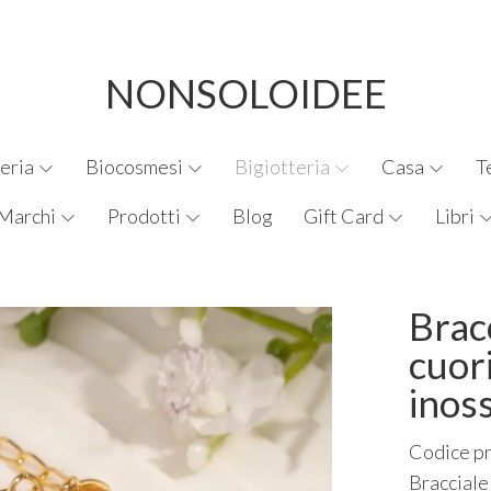
NONSOLOIDEE
eria
Biocosmesi
Bigiotteria
Casa
T
Marchi
Prodotti
Blog
Gift Card
Libri
Brac
cuori
inoss
Codice p
Bracciale