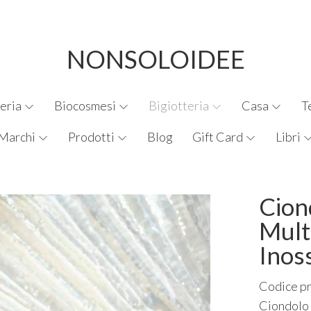
NONSOLOIDEE
eria
Biocosmesi
Bigiotteria
Casa
T
Marchi
Prodotti
Blog
Gift Card
Libri
Cion
Mult
Inos
Codice p
Ciondolo 