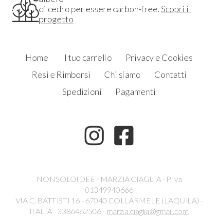
di cedro per essere carbon-free.
Scopri il
progetto
Home
Il tuo carrello
Privacy e Cookies
Resi e Rimborsi
Chi siamo
Contatti
Spedizioni
Pagamenti
NONSOLOIDEE - MARZIA CIAGLIA - P.Iva
01349940666
VIA C. BATTISTI 16 - 67040 COLLARMELE (L'AQUILA) -
ITALIA - 3386462506 -
marzia.ciaglia@gmail.com