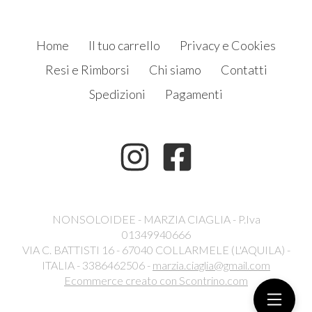
Home
Il tuo carrello
Privacy e Cookies
Resi e Rimborsi
Chi siamo
Contatti
Spedizioni
Pagamenti
NONSOLOIDEE - MARZIA CIAGLIA - P.Iva
01349940666
VIA C. BATTISTI 16 - 67040 COLLARMELE (L'AQUILA) -
ITALIA - 3386462506 -
marzia.ciaglia@gmail.com
Ecommerce creato con
Scontrino.com