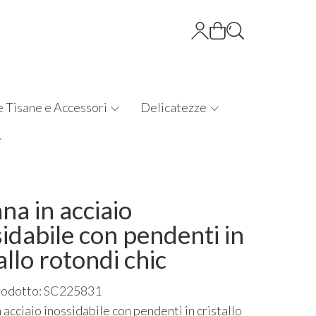
e Tisane e Accessori
Delicatezze
na in acciaio
sidabile con pendenti in
allo rotondi chic
rodotto: SC225831
 acciaio inossidabile con pendenti in cristallo