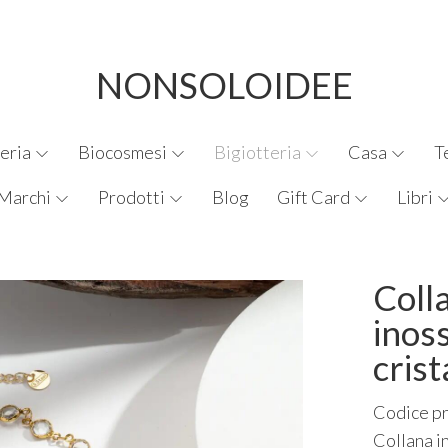
NONSOLOIDEE
eria
Biocosmesi
Bigiotteria
Casa
T
Marchi
Prodotti
Blog
Gift Card
Libri
Colla
inos
crist
Codice p
Collana in