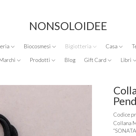
NONSOLOIDEE
eria
Biocosmesi
Bigiotteria
Casa
T
Marchi
Prodotti
Blog
Gift Card
Libri
Coll
Pend
Codice p
Collana 
“
SONATA