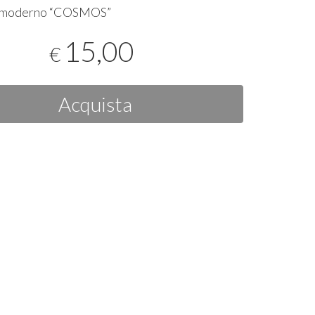
 moderno “
COSMOS
”
15,00
€
Acquista