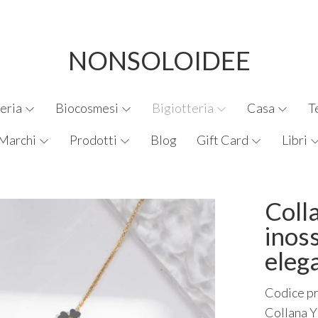
NONSOLOIDEE
eria
Biocosmesi
Bigiotteria
Casa
T
Marchi
Prodotti
Blog
Gift Card
Libri
Colla
inoss
eleg
Codice p
Collana Y 