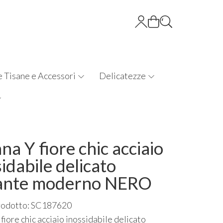
e Tisane e Accessori
Delicatezze
na Y fiore chic acciaio
idabile delicato
ante moderno NERO
rodotto: SC187620
fiore chic acciaio inossidabile delicato