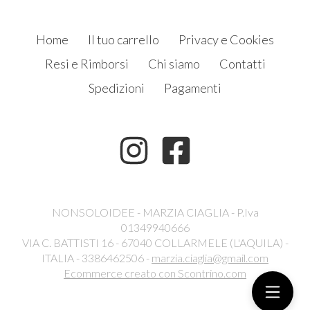
Home
Il tuo carrello
Privacy e Cookies
Resi e Rimborsi
Chi siamo
Contatti
Spedizioni
Pagamenti
NONSOLOIDEE - MARZIA CIAGLIA - P.Iva
01349940666
VIA C. BATTISTI 16 - 67040 COLLARMELE (L'AQUILA) -
ITALIA - 3386462506 -
marzia.ciaglia@gmail.com
Ecommerce creato con
Scontrino.com