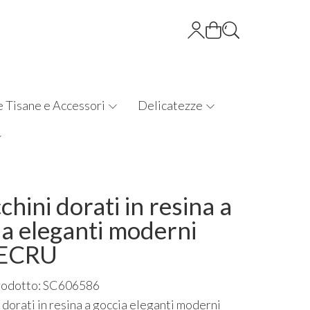
e Tisane e Accessori
Delicatezze
hini dorati in resina a
ia eleganti moderni
 ECRU
rodotto: SC606586
 dorati in resina a goccia eleganti moderni