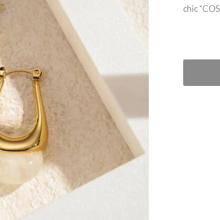
chic “
CO