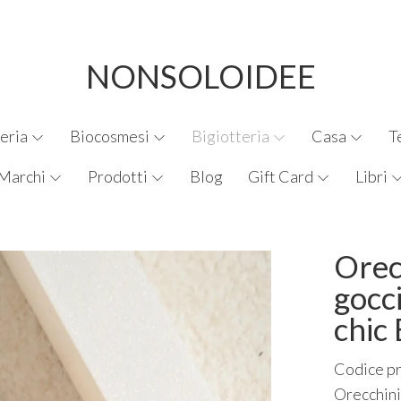
NONSOLOIDEE
eria
Biocosmesi
Bigiotteria
Casa
T
Marchi
Prodotti
Blog
Gift Card
Libri
Orecc
gocc
chic
Codice p
Orecchini