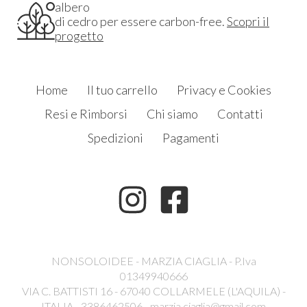
albero
di cedro per essere carbon-free.
Scopri il
progetto
Home
Il tuo carrello
Privacy e Cookies
Resi e Rimborsi
Chi siamo
Contatti
Spedizioni
Pagamenti
NONSOLOIDEE - MARZIA CIAGLIA - P.Iva
01349940666
VIA C. BATTISTI 16 - 67040 COLLARMELE (L'AQUILA) -
ITALIA - 3386462506 -
marzia.ciaglia@gmail.com