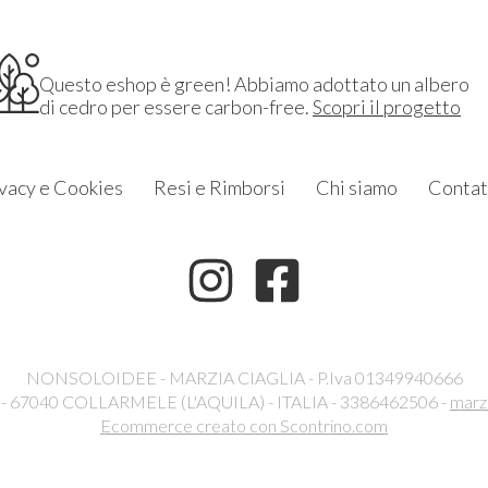
Questo eshop è green! Abbiamo adottato un albero
di cedro per essere carbon-free.
Scopri il progetto
vacy e Cookies
Resi e Rimborsi
Chi siamo
Contat
NONSOLOIDEE - MARZIA CIAGLIA - P.Iva 01349940666
6 - 67040 COLLARMELE (L'AQUILA) - ITALIA - 3386462506 -
marz
Ecommerce creato con
Scontrino.com