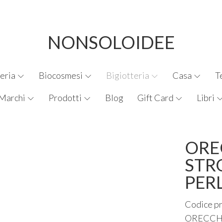
NONSOLOIDEE
eria
Biocosmesi
Bigiotteria
Casa
T
Marchi
Prodotti
Blog
Gift Card
Libri
ORE
STR
PER
Codice p
ORECCH