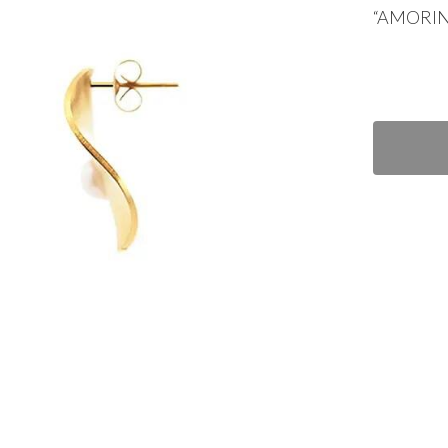
“
AMORI