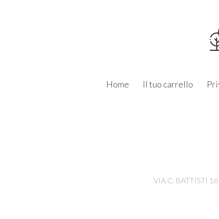
Home
Il tuo carrello
Pri
VIA C. BATTISTI 1