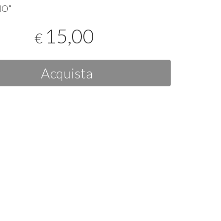
NO
”
15,00
€
Acquista