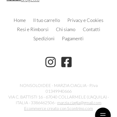
Home
Il tuo carrello
Privacy e Cookies
Resi e Rimborsi
Chi siamo
Contatti
Spedizioni
Pagamenti
NONSOLOIDEE - MARZIA CIAGLIA - P.Iva
01349940666
VIA C. BATTISTI 16 - 67040 COLLARMELE (L'AQUILA) -
ITALIA - 3386462506 -
marzia.ciaglia@gmail.com
Ecommerce creato con
Scontrino.com