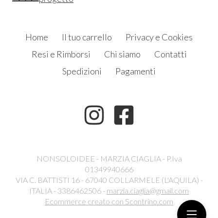
Home
Il tuo carrello
Privacy e Cookies
Resi e Rimborsi
Chi siamo
Contatti
Spedizioni
Pagamenti
NONSOLOIDEE - MARZIA CIAGLIA - P.Iva
01349940666
VIA C. BATTISTI 16 - 67040 COLLARMELE (L'AQUILA) -
ITALIA - 3386462506 -
marzia.ciaglia@gmail.com
Ecommerce creato con
Scontrino.com