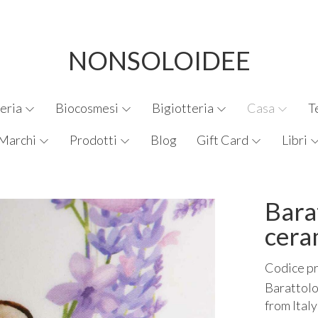
NONSOLOIDEE
eria
Biocosmesi
Bigiotteria
Casa
T
Marchi
Prodotti
Blog
Gift Card
Libri
Bara
cera
Codice p
Barattolo
from Italy