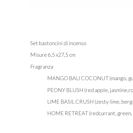
Set bastoncini di incenso
Misure 6,5 x27,5 cm
Fragranza
MANGO BALI COCONUT (mango, guava,red,
PEONY BLUSH (red apple, jasmine,ros
LIME BASIL CRUSH (zesty lime, bergamott
HOME RETREAT (redcurrant, green, 