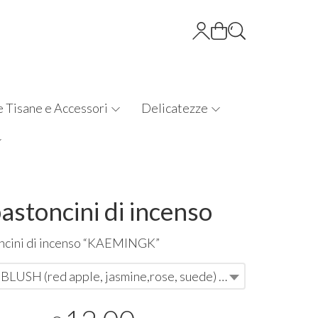
e Tisane e Accessori
Delicatezze
astoncini di incenso
cini di incenso “
KAEMINGK
”
PEONY BLUSH (red apple, jasmine,rose, suede) (#SC362886-01)