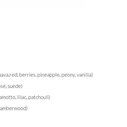
 berries, pineapple, peony, vanilla)
e, suede)
o, lilac, patchouli)
amberwood)