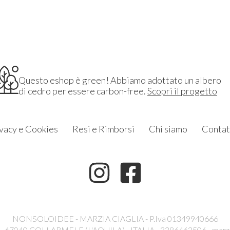
Questo eshop è green! Abbiamo adottato un albero
di cedro per essere carbon-free.
Scopri il progetto
vacy e Cookies
Resi e Rimborsi
Chi siamo
Contat
NONSOLOIDEE - MARZIA CIAGLIA - P.Iva 01349940666
6 - 67040 COLLARMELE (L'AQUILA) - ITALIA - 3386462506 -
marz