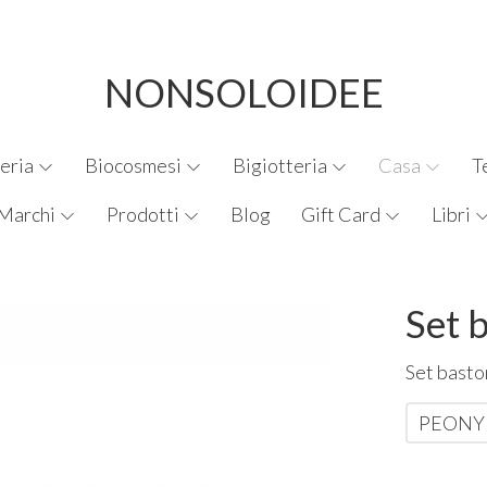
NONSOLOIDEE
eria
Biocosmesi
Bigiotteria
Casa
T
Marchi
Prodotti
Blog
Gift Card
Libri
Set b
Set baston