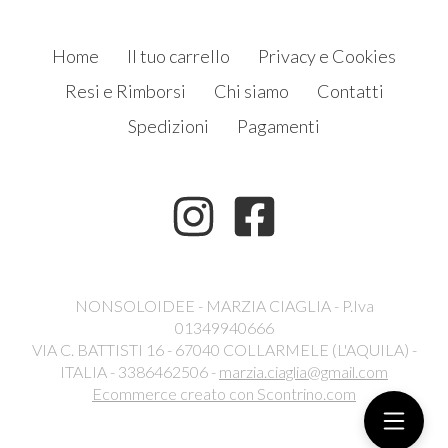
Home
Il tuo carrello
Privacy e Cookies
Resi e Rimborsi
Chi siamo
Contatti
Spedizioni
Pagamenti
NONSOLOIDEE - MARZIA CIAGLIA - P.Iva
01349940666
VIA C. BATTISTI 16 - 67040 COLLARMELE (L'AQUILA) -
ITALIA - 3386462506 -
marzia.ciaglia@gmail.com
Ecommerce creato con
Scontrino.com