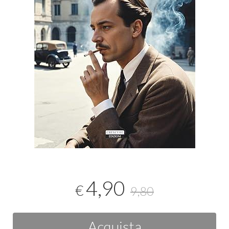
4,90
€
9,80
Acquista