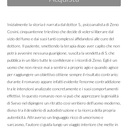
Inizialmente la storia è narrata dal dottor S., psicoanalista di Zeno
Cosini, cinquantenne triestino che decide di volersi liberare dal
vizio del fumo e dai suoi tanti complessi affidandosi alle cure del
dottore. Il paziente, smettendo la terapia dopo aver capito che non
potrà avvenire nessuna guarigione, suscita la vendetta di S. che
pubblica in un libro tutte le confidenze e i ricordi di Zeno. Egli è un
uomo che non riesce mai a sentirsi a proprio agio e quando agisce
per raggiungere un obiettivo ottiene sempre il risultato contrario;
durante il romanzo appare infatti evidente l’enorme contraddizione
tra le intenzioni analizzate concretamente e i suoi comportamenti
effettivi. In questo romanzo non si può che apprezzare la genialità
di Svevo nel dipingere un ritratto così veritiero dell'uomo moderno,
diviso tra il desiderio di autodistruzione e la ricerca della propria
autenticità. Attraverso un linguaggio ricco di umorismo e
sarcasmo, l'autore ci guida lungo un viaggio interiore che mette in