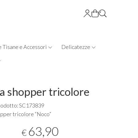
e Tisane e Accessori
Delicatezze
a shopper tricolore
rodotto: SC173839
pper tricolore “Noco”
63,90
€