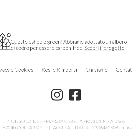
Questo eshop è green! Abbiamo adottato un albero
di cedro per essere carbon-free.
Scopri il progetto
vacy e Cookies
Resi e Rimborsi
Chi siamo
Contat
NONSOLOIDEE - MARZIA CIAGLIA - P.Iva 01349940666
6 - 67040 COLLARMELE (L'AQUILA) - ITALIA - 3386462506 -
marz