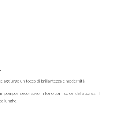
.
ice aggiunge un tocco di brillantezza e modernità.
un pompon decorativo in tono con i colori della borsa. Il
te lunghe.