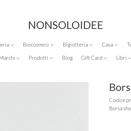
NONSOLOIDEE
eria
Biocosmesi
Bigiotteria
Casa
T
Marchi
Prodotti
Blog
Gift Card
Libri
Bors
Codice p
Borsa sho