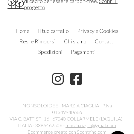
di cedro per essere carbon-free.
Scopri il
progetto
Home
Il tuo carrello
Privacy e Cookies
Resi e Rimborsi
Chi siamo
Contatti
Spedizioni
Pagamenti
NONSOLOIDEE - MARZIA CIAGLIA - P.Iva
01349940666
VIA C. BATTISTI 16 - 67040 COLLARMELE (L'AQUILA) -
ITALIA - 3386462506 -
marzia.ciaglia@gmail.com
Ecommerce creato con
Scontrino.com