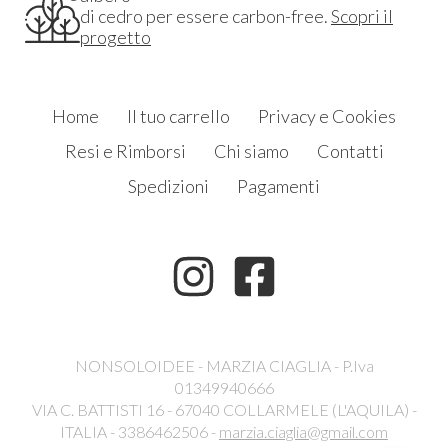
di cedro per essere carbon-free.
Scopri il
progetto
Home
Il tuo carrello
Privacy e Cookies
Resi e Rimborsi
Chi siamo
Contatti
Spedizioni
Pagamenti
NONSOLOIDEE - MARZIA CIAGLIA - P.Iva
01349940666
VIA C. BATTISTI 16 - 67040 COLLARMELE (L'AQUILA) -
ITALIA - 3386462506 -
marzia.ciaglia@gmail.com