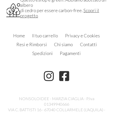
albero
di cedro per essere carbon-free.
Scopri il
progetto
Home
Il tuo carrello
Privacy e Cookies
Resi e Rimborsi
Chi siamo
Contatti
Spedizioni
Pagamenti
NONSOLOIDEE - MARZIA CIAGLIA - P.Iva
01349940666
VIA C. BATTISTI 16 - 67040 COLLARMELE (L'AQUILA) -